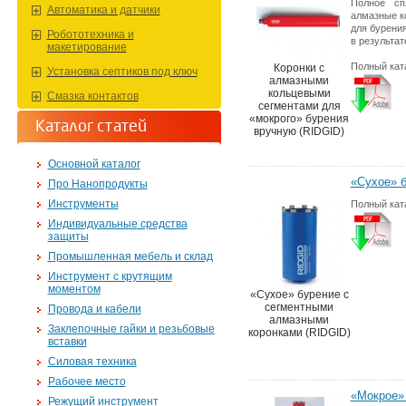
Полное сп
Автоматика и датчики
алмазные к
для бурени
Робототехника и
в результат
макетирование
Полный кат
Коронки с
Установка септиков под ключ
алмазными
кольцевыми
Смазка контактов
сегментами для
«мокрого» бурения
Каталог статей
вручную (RIDGID)
Основной каталог
«Сухое» б
Про Нанопродукты
Инструменты
Полный кат
Индивидуальные средства
защиты
Промышленная мебель и склад
Инструмент с крутящим
моментом
«Сухое» бурение с
сегментными
Провода и кабели
алмазными
Заклепочные гайки и резьбовые
коронками (RIDGID)
вставки
Силовая техника
Рабочее место
«Мокрое» 
Режущий инструмент