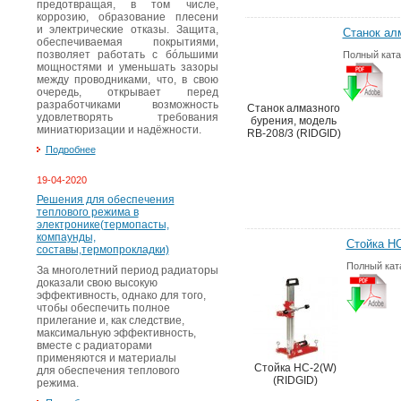
предотвращая, в том числе,
коррозию, образование плесени
и электрические отказы. Защита,
Станок ал
обеспечиваемая покрытиями,
позволяет работать с бóльшими
Полный ката
мощностями и уменьшать зазоры
между проводниками, что, в свою
очередь, открывает перед
разработчиками возможность
Станок алмазного
удовлетворять требования
бурения, модель
миниатюризации и надёжности.
RB-208/3 (RIDGID)
Подробнее
19-04-2020
Решения для обеспечения
теплового режима в
электронике(термопасты,
компаунды,
Стойка HC
составы,термопрокладки)
Полный кат
За многолетний период радиаторы
доказали свою высокую
эффективность, однако для того,
чтобы обеспечить полное
прилегание и, как следствие,
максимальную эффективность,
вместе с радиаторами
применяются и материалы
Стойка HC-2(W)
для обеспечения теплового
(RIDGID)
режима.