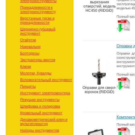
электроинструменты
вырезания
эксплуатац
отверстий, модель
Принадлежности к
моделью 45
HC450 (RIDGID)
электроинструменту
Полный кат
Верстачные тиски и
принадлежности
Шарнирно-губцевый
инструмент
Отвёртки
Оправки д
Наковальни
Болторезы
Оправки дл
сконструи
Экстракторы винтов
инструмен
инструмента
Ключи
Молотки, Кувалды
Полный кат
Вспомогательный инструмент
Пинцеты
Оправки для сверл-
коронок (RIDGID)
Инструмент электромонтера
Режущие инструменты
Шлифовка и полировка
Кровельный инструмент
Комплекты
Динамометрический ключ и
мультипликатор
Полный кат
Наборы инструментов