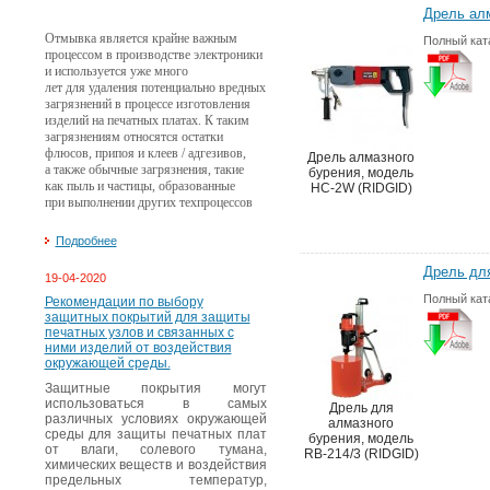
Дрель алм
Отмывка является крайне важным
Полный кат
процессом в производстве электроники
и используется уже много
лет для удаления потенциально вредных
загрязнений в процессе изготовления
изделий на печатных платах. К таким
загрязнениям относятся остатки
флюсов, припоя и клеев / адгезивов,
Дрель алмазного
а также обычные загрязнения, такие
бурения, модель
как пыль и частицы, образованные
HC-2W (RIDGID)
при выполнении других техпроцессов
Подробнее
Дрель для
19-04-2020
Полный кат
Рекомендации по выбору
защитных покрытий для защиты
печатных узлов и связанных с
ними изделий от воздействия
окружающей среды.
Защитные покрытия могут
использоваться в самых
Дрель для
различных условиях окружающей
алмазного
среды для защиты печатных плат
бурения, модель
от влаги, солевого тумана,
RB-214/3 (RIDGID)
химических веществ и воздействия
предельных температур,