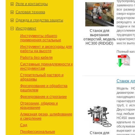
трубопров
Реле и контакторы
зажимного п
все размер
Силовая техника
сверл-коро
редуктором
Одежда и средства защиты
режущего и
подачи и п
Инструмент
Cтанок для
двухэлемен
вырезания
труднодо
Инструменты общего
отверстий, модель
характерис
применения остальные
HC300 (RIDGID)
месте выпол
Инструмент и аксессуары для
работы на высоте
Полный кат
Работа без кабеля
Системные принадлежности к
инструментам
Строительный раствор и
абразивы
Cтанок дл
Фрезерование и обработка
Модель HC
рашпилем
диаметром о
Фрезерование и строгание
находящихс
гарантируе
Отрезание, обдирка и
труб, с ис
крацевание
Двухсторон
под любым 
Алмазная резка, шлифование
HC450 вмещ
и сверление
идеально п
Сад
обслуживан
вырезают о
Профессиональные
Cтанок для
продаже cт