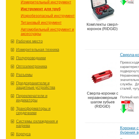
Измерительный инструмент
Инструмент для труб
Искробезопасный инструмент
Титановый инструмент
Комплекты сверл-
коронок (RIDGID)
Автомобильный инструмент и
аксессуары
Рабочее место
Измерительная техника
Сверла-ко
Полупроводники
Превосход
Oптоэлектроника
характерис
подвергну
Разъeмы
Неравномер
значительн
Предохранители и
службы. Дл
защитные устройства
сталей, чуг
Сверла-коронки с
Переключатели и
Полный кат
неравномерным
индикаторы
шагом зубьев
(RIDGID)
Трансформаторы и
сердечники
Системы охлаждения и
нагрева
Коронки 
бурения в
Корпуса