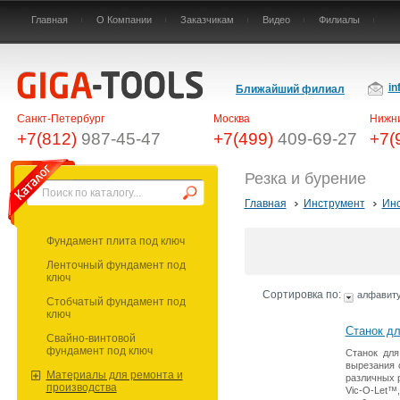
Главная
О Компании
Заказчикам
Видео
Филиалы
in
Ближайший филиал
Санкт-Петербург
Москва
Нижни
+7(812)
987-45-47
+7(499)
409-69-27
+7(
Резка и бурение
Главная
Инструмент
Инс
Фундамент плита под ключ
Ленточный фундамент под
ключ
Сортировка по:
алфавит
Стобчатый фундамент под
ключ
Cтанок дл
Свайно-винтовой
фундамент под ключ
Станок для
вырезания 
Материалы для ремонта и
различных р
производства
Vic-O-Let