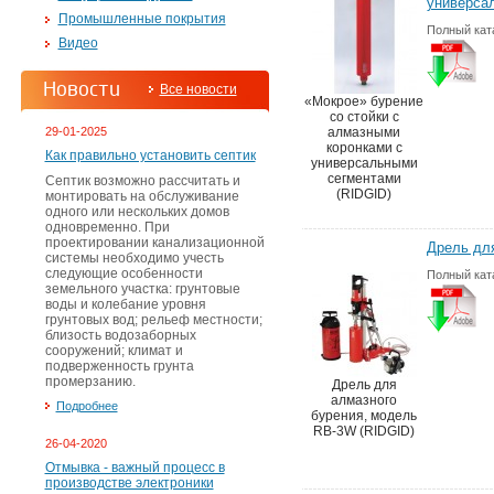
универса
Промышленные покрытия
Полный кат
Видео
Новости
Все новости
«Мокрое» бурение
со стойки с
29-01-2025
алмазными
коронками с
Как правильно установить септик
универсальными
сегментами
Септик возможно рассчитать и
(RIDGID)
монтировать на обслуживание
одного или нескольких домов
одновременно. При
проектировании канализационной
Дрель для
системы необходимо учесть
следующие особенности
Полный кат
земельного участка: грунтовые
воды и колебание уровня
грунтовых вод; рельеф местности;
близость водозаборных
сооружений; климат и
подверженность грунта
промерзанию.
Дрель для
алмазного
Подробнее
бурения, модель
RB-3W (RIDGID)
26-04-2020
Отмывка - важный процесс в
производстве электроники