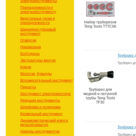
электроинструменты
Принадлежности к
электроинструменту
Верстачные тиски и
Набор труборезов
принадлежности
Teng Tools TTTC06
Шарнирно-губцевый
инструмент
Отвёртки
Наковальни
Болторезы
Труборез 
Экстракторы винтов
Труборез д
Ключи
Молотки, Кувалды
Вспомогательный инструмент
Пинцеты
Труборез для
Инструмент электромонтера
медной и латунной
трубы Teng Tools
Режущие инструменты
TF30
Шлифовка и полировка
Кровельный инструмент
Динамометрический ключ и
мультипликатор
Труборез 
Наборы инструментов
Труборез д