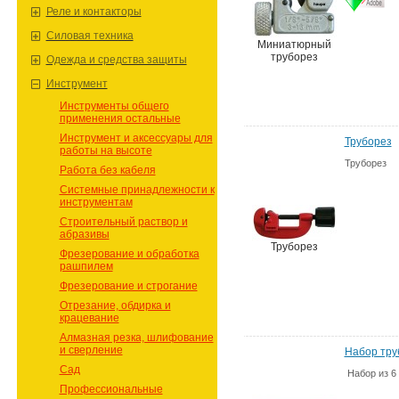
Реле и контакторы
Силовая техника
Миниатюрный
труборез
Одежда и средства защиты
Инструмент
Инструменты общего
применения остальные
Инструмент и аксессуары для
Труборез
работы на высоте
Труборез
Работа без кабеля
Системные принадлежности к
инструментам
Строительный раствор и
абразивы
Труборез
Фрезерование и обработка
рашпилем
Фрезерование и строгание
Отрезание, обдирка и
крацевание
Алмазная резка, шлифование
и сверление
Набор тру
Сад
Набор из 6
Профессиональные