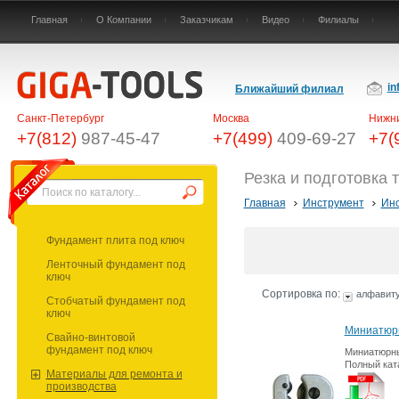
Главная
О Компании
Заказчикам
Видео
Филиалы
in
Ближайший филиал
Санкт-Петербург
Москва
Нижни
+7(812)
987-45-47
+7(499)
409-69-27
+7(
Резка и подготовка 
Главная
Инструмент
Инс
Фундамент плита под ключ
Ленточный фундамент под
ключ
Сортировка по:
алфавит
Стобчатый фундамент под
ключ
Миниатюр
Свайно-винтовой
фундамент под ключ
Миниатюрны
Полный кат
Материалы для ремонта и
производства