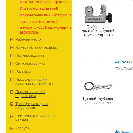
Измерительный инструмент
Инструмент для труб
Искробезопасный инструмент
Титановый инструмент
Труборез для
Автомобильный инструмент и
медной и латунной
аксессуары
трубы Teng Tools
Рабочее место
Измерительная техника
Полупроводники
Цепной тр
Oптоэлектроника
"Teng Tool
Разъeмы
Предохранители и
защитные устройства
Переключатели и
индикаторы
Цепной труборез
Teng Tools TF300
Трансформаторы и
сердечники
Системы охлаждения и
нагрева
Корпуса
Щетка для