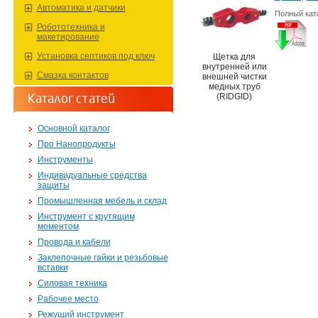
Автоматика и датчики
Полный кат
Робототехника и
макетирование
Установка септиков под ключ
Щетка для
внутренней или
Смазка контактов
внешней чистки
медных труб
Каталог статей
(RIDGID)
Основной каталог
Про Нанопродукты
Инструменты
Индивидуальные средства
защиты
Промышленная мебель и склад
Инструмент с крутящим
моментом
Провода и кабели
Заклепочные гайки и резьбовые
вставки
Силовая техника
Рабочее место
Режущий инструмент